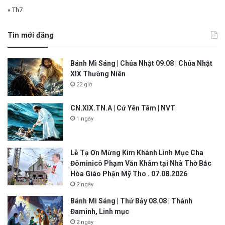
« Th7
Tin mới đăng
Bánh Mì Sáng | Chúa Nhật 09.08 | Chúa Nhật
XIX Thường Niên
22 giờ
CN.XIX.TN.A | Cứ Yên Tâm | NVT
1 ngày
Lễ Tạ Ơn Mừng Kim Khánh Linh Mục Cha
Đôminicô Phạm Văn Khâm tại Nhà Thờ Bắc
Hòa Giáo Phận Mỹ Tho . 07.08.2026
2 ngày
Bánh Mì Sáng | Thứ Bảy 08.08 | Thánh
Đaminh, Linh mục
2 ngày