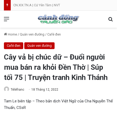
CN.XIX.TN.A | Cứ Yên Tâm | NVT
Menu
Se
Home
/
Quán ven đường
/
Café đen
Café đen
Quán ven đường
Cây vả bị chúc dữ – Đuổi người
mua bán ra khỏi Đền Thờ | Súp
tối 75 | Truyện tranh Kinh Thánh
Téléfranc
18 Tháng 12, 2022
Tam Le biên tập – Theo bản dịch Việt Ngữ của Cha Nguyễn Thế
Thuấn, CSsR