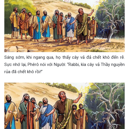
Sáng sớm, khi ngang qua, họ thấy cây vả đả chết khô đến rễ.
Sực nhớ lại, Phêrô nói với Người: “Rabbi, kìa cây vả Thầy nguyền
rủa đã chết khô rồi!”