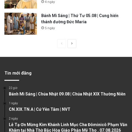
4 ngày
Bánh Mì Sáng | Thứ Tư 05.08 | Cung hiến
thánh đường Đức Maria
5 ngày
P
N
r
e
e
x
v
t
Tin mới đăng
i
p
o
a
22 giờ
u
g
Bánh Mì Sáng | Chúa Nhật 09.08 | Chúa Nhật XIX Thường Niên
s
e
1 ngày
CN.XIX.TN.A | Cứ Yên Tâm | NVT
p
a
2 ngày
Lễ Tạ Ơn Mừng Kim Khánh Linh Mục Cha Đôminicô Phạm Văn
g
Khâm tại Nhà Thờ Bắc Hòa Giáo Phận Mỹ Tho . 07.08.2026