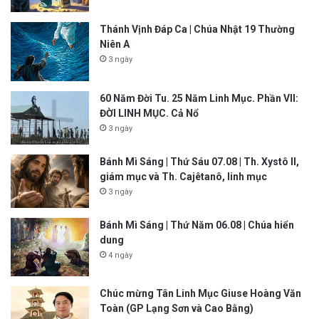
Thánh Vịnh Đáp Ca | Chúa Nhật 19 Thường
Niên A
3 ngày
60 Năm Đời Tu. 25 Năm Linh Mục. Phần VII:
ĐỜI LINH MỤC. Cả Nổ
3 ngày
Bánh Mì Sáng | Thứ Sáu 07.08 | Th. Xystô II,
giám mục và Th. Cajêtanô, linh mục
3 ngày
Bánh Mì Sáng | Thứ Năm 06.08 | Chúa hiển
dung
4 ngày
Chúc mừng Tân Linh Mục Giuse Hoàng Văn
Toàn (GP Lạng Sơn và Cao Bằng)