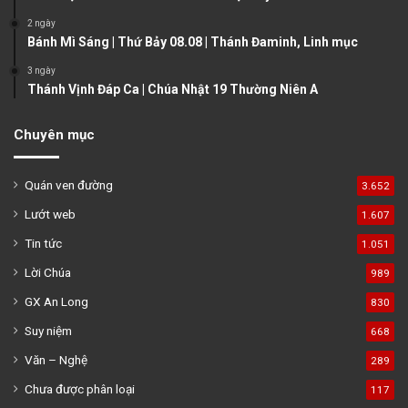
e
2 ngày
Bánh Mì Sáng | Thứ Bảy 08.08 | Thánh Đaminh, Linh mục
3 ngày
Thánh Vịnh Đáp Ca | Chúa Nhật 19 Thường Niên A
Chuyên mục
Quán ven đường
3.652
Lướt web
1.607
Tin tức
1.051
Lời Chúa
989
GX An Long
830
Suy niệm
668
Văn – Nghệ
289
Chưa được phân loại
117