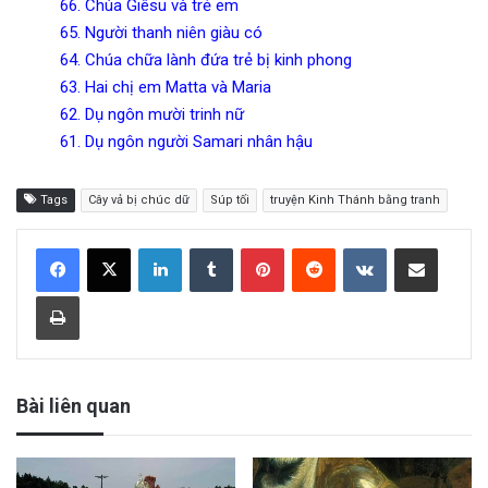
66.
Chúa Giêsu và trẻ em
65.
Người thanh niên giàu có
64.
Chúa chữa lành đứa trẻ bị kinh phong
63.
Hai chị em Matta và Maria
62.
Dụ ngôn mười trinh nữ
61.
Dụ ngôn người Samari nhân hậu
Tags
Cây vả bị chúc dữ
Súp tối
truyện Kinh Thánh bằng tranh
LinkedIn
Tumblr
Pinterest
Reddit
VKontakte
Share via Email
Print
Bài liên quan