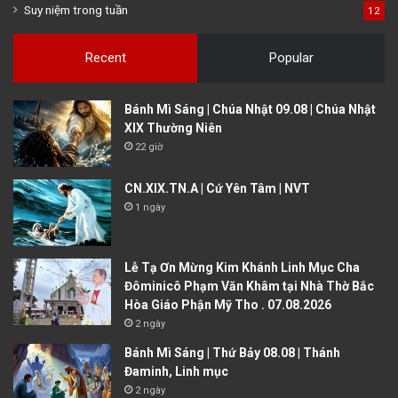
Suy niệm trong tuần
12
Recent
Popular
Bánh Mì Sáng | Chúa Nhật 09.08 | Chúa Nhật
XIX Thường Niên
22 giờ
CN.XIX.TN.A | Cứ Yên Tâm | NVT
1 ngày
Lễ Tạ Ơn Mừng Kim Khánh Linh Mục Cha
Đôminicô Phạm Văn Khâm tại Nhà Thờ Bắc
Hòa Giáo Phận Mỹ Tho . 07.08.2026
2 ngày
Bánh Mì Sáng | Thứ Bảy 08.08 | Thánh
Đaminh, Linh mục
2 ngày