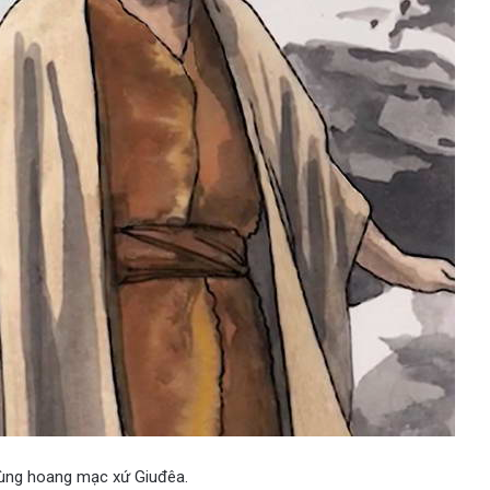
vùng hoang mạc xứ Giuđêa.