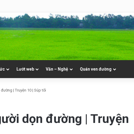
8 | Th. Xystô II, giám mục và Th. Cajêtanô, linh mục
tức
Lướt web
Văn – Nghệ
Quán ven đường
đường | Truyện 10 | Súp tối
gười dọn đường | Truyện