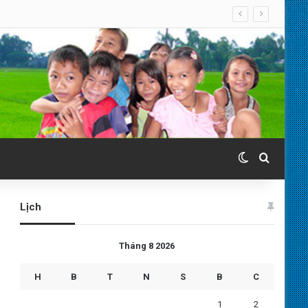
Switch skin
Search 
Lịch
Tháng 8 2026
H
B
T
N
S
B
C
1
2