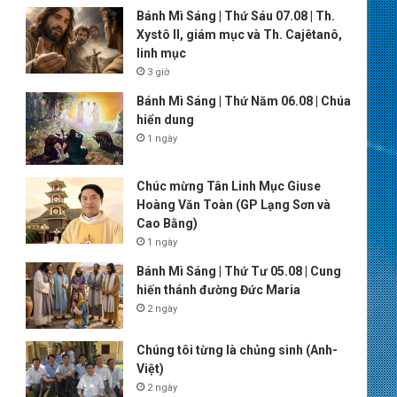
Bánh Mì Sáng | Thứ Sáu 07.08 | Th.
Xystô II, giám mục và Th. Cajêtanô,
linh mục
3 giờ
Bánh Mì Sáng | Thứ Năm 06.08 | Chúa
hiển dung
1 ngày
Chúc mừng Tân Linh Mục Giuse
Hoàng Văn Toàn (GP Lạng Sơn và
Cao Bằng)
1 ngày
Bánh Mì Sáng | Thứ Tư 05.08 | Cung
hiến thánh đường Đức Maria
2 ngày
Chúng tôi từng là chủng sinh (Anh-
Việt)
2 ngày