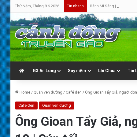
Thứ Năm, Tháng 8 6 2026
Bánh Mì Sáng | Thứ Sáu 07.0
Tin nhanh
GX An Long
Suy niệm
Lời Chúa
Tin 
Home
/
Quán ven đường
/
Café đen
/
Ông Gioan Tẩy Giả, người dọn 
Café đen
Quán ven đường
Ông Gioan Tẩy Giả, n