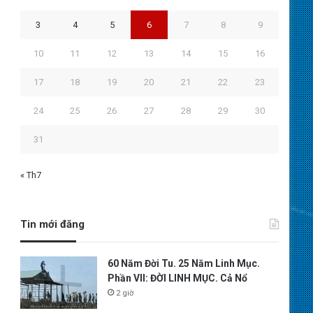
3
4
5
6
7
8
9
10
11
12
13
14
15
16
17
18
19
20
21
22
23
24
25
26
27
28
29
30
31
« Th7
Tin mới đăng
60 Năm Đời Tu. 25 Năm Linh Mục.
Phần VII: ĐỜI LINH MỤC. Cả Nổ
2 giờ