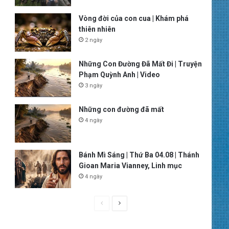
Vòng đời của con cua | Khám phá
thiên nhiên
2 ngày
Những Con Đường Đã Mất Đi | Truyện
Phạm Quỳnh Anh | Video
3 ngày
Những con đường đã mất
4 ngày
Bánh Mì Sáng | Thứ Ba 04.08 | Thánh
Gioan Maria Vianney, Linh mục
4 ngày
P
N
r
e