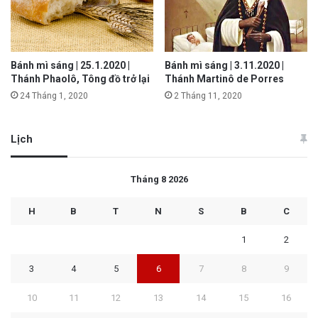
Bánh mì sáng | 25.1.2020 |
Bánh mì sáng | 3.11.2020 |
Thánh Phaolô, Tông đồ trở lại
Thánh Martinô de Porres
24 Tháng 1, 2020
2 Tháng 11, 2020
Lịch
Tháng 8 2026
H
B
T
N
S
B
C
1
2
3
4
5
6
7
8
9
10
11
12
13
14
15
16