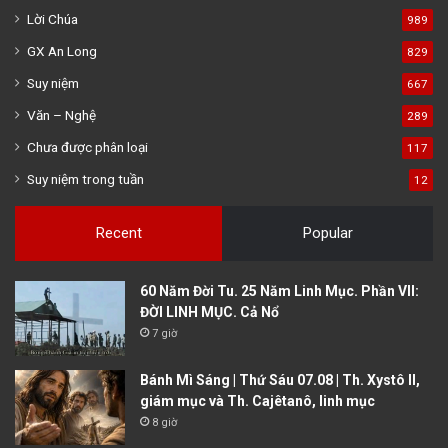
Lời Chúa
989
GX An Long
829
Suy niệm
667
Văn – Nghệ
289
Chưa được phân loại
117
Suy niệm trong tuần
12
Recent
Popular
60 Năm Đời Tu. 25 Năm Linh Mục. Phần VII:
ĐỜI LINH MỤC. Cả Nổ
7 giờ
Bánh Mì Sáng | Thứ Sáu 07.08 | Th. Xystô II,
giám mục và Th. Cajêtanô, linh mục
8 giờ