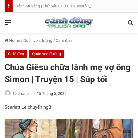
Bánh Mì Sáng | Thứ Sáu 07.08 | Th. Xystô II, giám mục và Th. Cajêtanô, linh mục
Menu
Se
Home
/
Quán ven đường
/
Café đen
Café đen
Quán ven đường
Chúa Giêsu chữa lành mẹ vợ ông
Simon | Truyện 15 | Súp tối
Téléfranc
15 Tháng 5, 2020
Scarlett Le chuyển ngữ