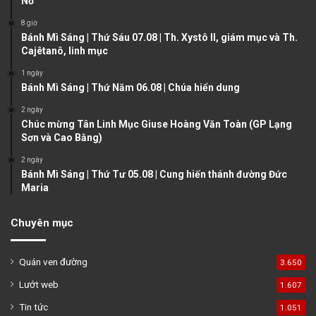
Nổ
s
e
8 giờ
p
Bánh Mì Sáng | Thứ Sáu 07.08 | Th. Xystô II, giám mục và Th.
a
Cajêtanô, linh mục
g
1 ngày
e
Bánh Mì Sáng | Thứ Năm 06.08 | Chúa hiển dung
2 ngày
Chúc mừng Tân Linh Mục Giuse Hoàng Văn Toàn (GP Lạng
Sơn và Cao Bằng)
2 ngày
Bánh Mì Sáng | Thứ Tư 05.08 | Cung hiến thánh đường Đức
Maria
Chuyên mục
Quán ven đường
3.650
Lướt web
1.607
Tin tức
1.051