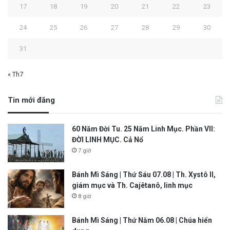
17
18
19
20
21
22
23
24
25
26
27
28
29
30
31
« Th7
Tin mới đăng
60 Năm Đời Tu. 25 Năm Linh Mục. Phần VII:
ĐỜI LINH MỤC. Cả Nổ
7 giờ
Bánh Mì Sáng | Thứ Sáu 07.08 | Th. Xystô II,
giám mục và Th. Cajêtanô, linh mục
8 giờ
Bánh Mì Sáng | Thứ Năm 06.08 | Chúa hiển