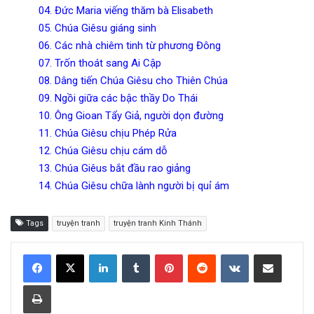
04. Đức Maria viếng thăm bà Elisabeth
05. Chúa Giêsu giáng sinh
06. Các nhà chiêm tinh từ phương Đông
07. Trốn thoát sang Ai Cập
08. Dâng tiến Chúa Giêsu cho Thiên Chúa
09. Ngồi giữa các bậc thầy Do Thái
10. Ông Gioan Tẩy Giả, người dọn đường
11. Chúa Giêsu chịu Phép Rửa
12. Chúa Giêsu chịu cám dỗ
13. Chúa Giêus bắt đầu rao giảng
14. Chúa Giêsu chữa lành người bị quỉ ám
Tags
truyện tranh
truyện tranh Kinh Thánh
LinkedIn
Tumblr
Pinterest
Reddit
VKontakte
Share via Email
Print