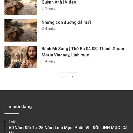
Quỳnh Anh | Video
3 ngày
Những con đường đã mất
4 ngày
Bánh Mì Sáng | Thứ Ba 04.08 | Thánh Gioan
Maria Vianney, Linh mục
4 ngày
P
N
r
e
e
x
v
t
Tin mới đăng
i
p
o
a
7 giờ
u
g
60 Năm Đời Tu. 25 Năm Linh Mục. Phần VII: ĐỜI LINH MỤC. Cả