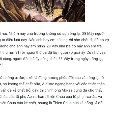
ê-su. Nhóm này chủ trương không có sự sống lại. 28 Mấy người
ta điều luật này: Nếu anh hay em của người nào chết đi, đã có vợ
i dòng cho anh hay em mình. 29 Vậy nhà kia có bảy anh em trai.
thứ hai, 31 rồi người thứ ba đã lấy người vợ goá ấy. Cứ như vậy,
 cùng, người đàn bà ấy cũng chết. 33 Vậy trong ngày sống lại,
 ”
hứ những ai được xét là đáng hưởng phúc đời sau và sống lại từ
t, họ không thể chết nữa, vì được ngang hàng với các thiên thần.
ề vấn đề kẻ chết trỗi dậy, thì chính ông Mô-sê cũng đã cho thấy
n Chúa của tổ phụ Áp-ra-ham,Thiên Chúa của tổ phụ I-xa-ác, và
iên Chúa của kẻ chết, nhưng là Thiên Chúa của kẻ sống, vì đối