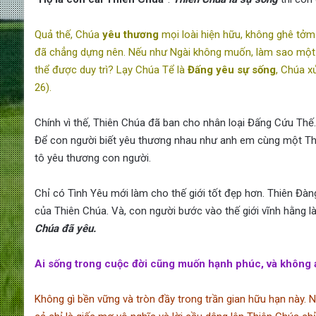
Quả thế, Chúa
yêu thương
mọi loài hiện hữu, không ghê tởm 
đã chẳng dựng nên. Nếu như Ngài không muốn, làm sao một v
thể được duy trì? Lạy Chúa Tể là
Đấng yêu sự sống
, Chúa 
26).
Chính vì thế, Thiên Chúa đã ban cho nhân loại Đấng Cứu Thế.
Để con người biết yêu thương nhau như anh em cùng một Thi
tô yêu thương con người.
Chỉ có Tình Yêu mới làm cho thế giới tốt đẹp hơn. Thiên Đàn
của Thiên Chúa. Và, con người bước vào thế giới vĩnh hằng l
Chúa đã yêu.
Ai sống trong cuộc đời cũng muốn hạnh phúc, và không 
Không gì bền vững và tròn đầy trong trần gian hữu hạn này. N