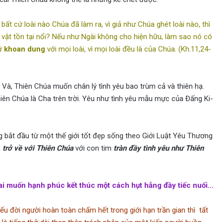
bất cứ loài nào Chúa đã làm ra, vì giả như Chúa ghét loài nào, thì
ật tồn tại nổi? Nếu như Ngài không cho hiện hữu, làm sao nó có
xử
khoan dung
với mọi loài, vì mọi loài đều là của Chúa. (Kh.11,24-
 Và, Thiên Chúa muốn chân lý tình yêu bao trùm cả và thiên hạ.
ên Chúa là Cha trên trời. Yêu như tình yêu mẫu mực của Đấng Ki-
g bắt đầu từ một thế giới tốt đẹp sống theo Giới Luật Yêu Thương
à
trở về với Thiên Chúa
với con tim
tràn đầy tình yêu như Thiên
ai muốn hạnh phúc kết thúc một cách hụt hẫng đầy tiếc nuối…
ếu đời người hoàn toàn chấm hết trong giới hạn trần gian thì tất