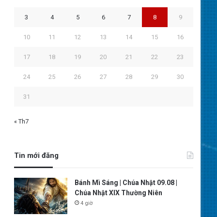
3
4
5
6
7
8
9
10
11
12
13
14
15
16
17
18
19
20
21
22
23
24
25
26
27
28
29
30
31
« Th7
Tin mới đăng
Bánh Mì Sáng | Chúa Nhật 09.08 |
Chúa Nhật XIX Thường Niên
4 giờ