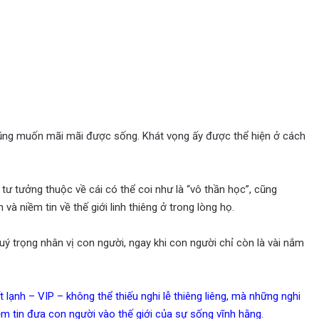
 cũng muốn mãi mãi được sống. Khát vọng ấy được thể hiện ở cách
tư tưởng thuộc về cái có thể coi như là “vô thần học”, cũng
à niềm tin về thế giới linh thiêng ở trong lòng họ.
quý trọng nhân vị con người, ngay khi con người chỉ còn là vài nắm
 lạnh – VIP – không thể thiếu nghi lễ thiêng liêng, mà những nghi
ềm tin đưa con người vào thế giới của sự sống vĩnh hằng.