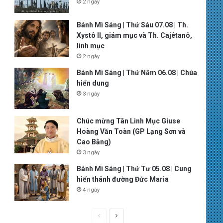
2 ngày
Bánh Mì Sáng | Thứ Sáu 07.08 | Th.
Xystô II, giám mục và Th. Cajêtanô,
linh mục
2 ngày
Bánh Mì Sáng | Thứ Năm 06.08 | Chúa
hiển dung
3 ngày
Chúc mừng Tân Linh Mục Giuse
Hoàng Văn Toàn (GP Lạng Sơn và
Cao Bằng)
3 ngày
Bánh Mì Sáng | Thứ Tư 05.08 | Cung
hiến thánh đường Đức Maria
4 ngày
P
N