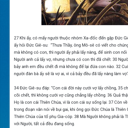
27 Khi ấy, có mấy người thuộc nhóm Xa-đốc đến gặp Đức Gi
ấy hỏi Đức Giê-su: “Thưa Thầy, ông Mô-sê có viết cho chúng 
mà không có con, thì người ấy phải lấy nàng, để sinh con nố
Người anh cả lấy vợ, nhưng chưa có con thì đã chết. 30 Người 
bảy anh em đều chết đi mà không để lại đứa con nào. 32 Cuối
người đàn bà ấy sẽ là vợ ai, vì cả bảy đều đã lấy nàng làm vợ?
34 Đức Giê-su đáp: “Con cái đời này cưới vợ lấy chồng, 35 c
cõi chết, thì không cưới vợ cũng chẳng lấy chồng. 36 Quả thậ
Họ là con cái Thiên Chúa, vì là con cái sự sống lại. 37 Còn v
trong đoạn văn nói về bụi gai, khi ông gọi Đức Chúa là Thiê
Thiên Chúa của tổ phụ Gia-cóp. 38 Mà Người không phải là Th
với Người, tất cả đều đang sống.