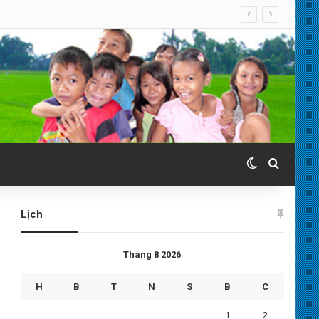
Switch skin
Search 
Lịch
Tháng 8 2026
H
B
T
N
S
B
C
1
2