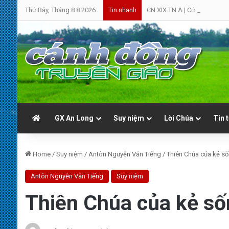
Thứ Bảy, Tháng 8 8 2026
CN.XIX.TN.A | Cứ Yên Tâm | 
Tin nhanh
GX An Long
Suy niệm
Lời Chúa
Tin 
Home
/
Suy niệm
/
Antôn Nguyễn Văn Tiếng
/
Thiên Chúa của kẻ số
Antôn Nguyễn Văn Tiếng
Suy niệm
Thiên Chúa của kẻ số