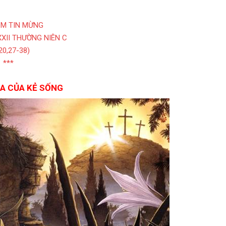
ỆM TIN MỪNG
XII THƯỜNG NIÊN C
20,27-38)
***
A CỦA KẺ SỐNG