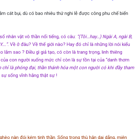
nắm cát bụi, dù có bao nhiêu thứ nghi lễ được công phu chế biến
số nhân vật vô thần nổi tiếng, có câu:
“(Tôi…hay…) Ngài A, ngài B,
Y….”.
Về ở đâu? Về thế giới nào? Hay đó chỉ là những lời nói kiểu
 lắm sao ? Điều gì giả tạo, có còn là trang trọng, linh thiêng
ng của con người xuống mức chỉ còn là sự tồn tại của “danh thơm
n chỉ là phóng đại, thần thánh hóa một con người có khi đầy tham
 sự sống vĩnh hằng thật sự !
ghèo nàn đói kém tinh thần. Sống trong thù hận dai dẳng, miên