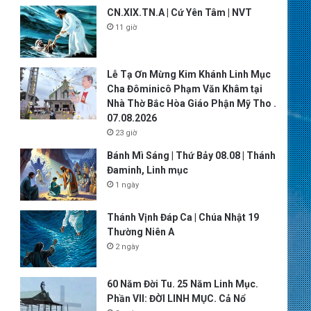
CN.XIX.TN.A | Cứ Yên Tâm | NVT
11 giờ
Lễ Tạ Ơn Mừng Kim Khánh Linh Mục
Cha Đôminicô Phạm Văn Khâm tại
Nhà Thờ Bắc Hòa Giáo Phận Mỹ Tho .
07.08.2026
23 giờ
Bánh Mì Sáng | Thứ Bảy 08.08 | Thánh
Đaminh, Linh mục
1 ngày
Thánh Vịnh Đáp Ca | Chúa Nhật 19
Thường Niên A
2 ngày
60 Năm Đời Tu. 25 Năm Linh Mục.
Phần VII: ĐỜI LINH MỤC. Cả Nổ