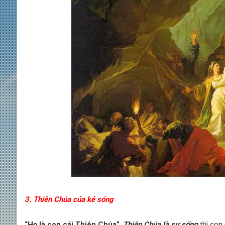
3. Thiên Chúa của kẻ sống
“Họ là con cái Thiên Chúa”
.
Thiên Chúa là sự sống
thì con 