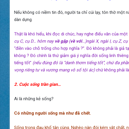
Nếu không có niềm tin đó, người ta chỉ cúi lạy, tôn thờ một 
dàn dựng.
Thật là khó hiểu, khi đọc di chúc, hay nghe điếu văn của một 
cụ C, cụ D… hôm nay
về gặp
(
về với
…)ngài X, ngài I, cụ Z, cụ 
“điền vào chỗ trống cho hợp nghĩa ?”. Đó không phải là giả tạo
không ? Đó chính là thứ giảm giá ý nghĩa đời sống linh thiê
tiếng tốt”
(nếu đúng đó là “danh thơm tiếng tốt”, chứ đa phầ
vọng riêng tư và vương mang vô số tội ác)
chứ không phải là
2. Cuộc sống trần gian…
Ai là những kẻ sống?
Có những người sống mà như đã chết.
Sống trong đau khổ tận cùng. Nghèo nàn đói kém vật chất, n