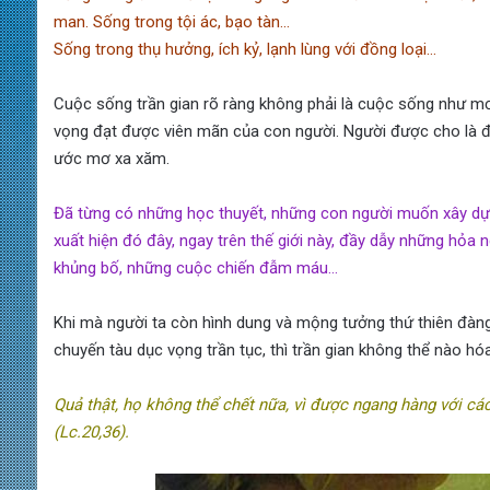
man. Sống trong tội ác, bạo tàn…
Sống trong thụ hưởng, ích kỷ, lạnh lùng với đồng loại…
Cuộc sống trần gian rõ ràng không phải là cuộc sống như m
vọng đạt được viên mãn của con người. Người được cho là 
ước mơ xa xăm.
Đã từng có những học thuyết, những con người muốn xây dựng 
xuất hiện đó đây, ngay trên thế giới này, đầy dẫy những hỏa 
khủng bố, những cuộc chiến đẫm máu…
Khi mà người ta còn hình dung và mộng tưởng thứ thiên đàng
chuyến tàu dục vọng trần tục, thì trần gian không thể nào h
Quả thật, họ không thể chết nữa, vì được ngang hàng với các
(Lc.20,36).