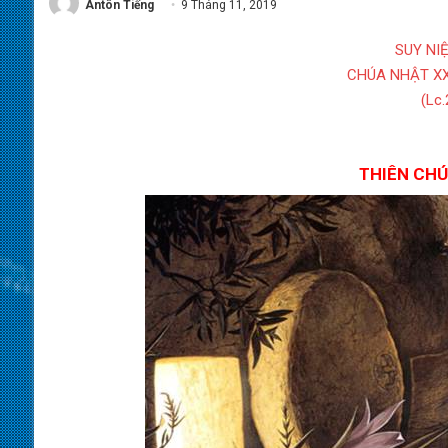
Antôn Tiếng
9 Tháng 11, 2019
SUY NI
CHÚA NHẬT XX
(Lc.
THIÊN CHÚ