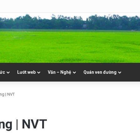
NVT
tức
Lướt web
Văn – Nghệ
Quán ven đường
ng | NVT
ng | NVT